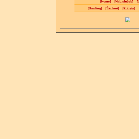
[Home]
[Nab.služeb]
[
[Bowling]
[Školení]
[Pobyty]